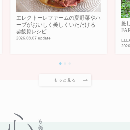
エレクトーレファームの夏野菜やハ
厳し
ーブがおいしく美しくいただける
FA
粟飯原レシピ
2026.08.07 update
ELE
2026
もっと見る