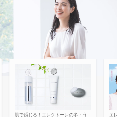
肌で感じる！エレクトーレの冬・う
エ