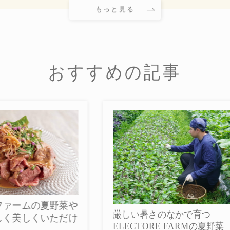
もっと見る
おすすめの記事
菜や
5
厳しい暑さのなかで育つ
だけ
ル
ELECTORE FARMの夏野菜