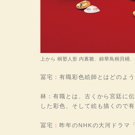
上から 桐塑人形 内裏雛、錦華鳥桐貝桶
冨宅：有職彩色絵師とはどのよう
林：有職とは、古くから宮廷に伝
した彩色、そして絵も描くので有
冨宅：昨年のNHKの大河ドラマ