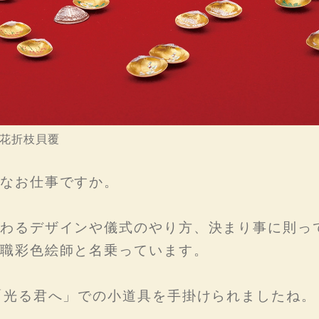
、花折枝貝覆
なお仕事ですか。
わるデザインや儀式のやり方、決まり事に則っ
職彩色絵師と名乗っています。
「光る君へ」での小道具を手掛けられましたね。