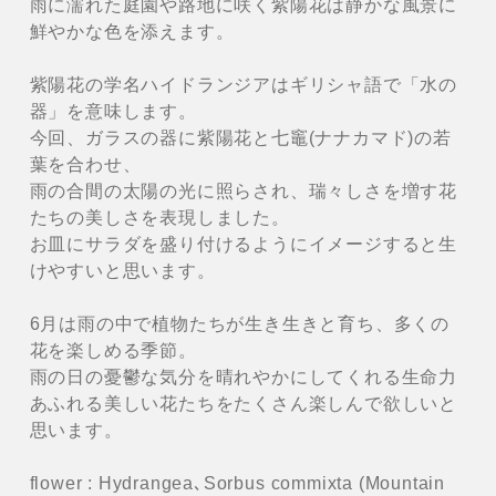
雨に濡れた庭園や路地に咲く紫陽花は静かな風景に
鮮やかな色を添えます。
紫陽花の学名ハイドランジアはギリシャ語で「水の
器」を意味します。
今回、ガラスの器に紫陽花と七竈(ナナカマド)の若
葉を合わせ、
雨の合間の太陽の光に照らされ、瑞々しさを増す花
たちの美しさを表現しました。
お皿にサラダを盛り付けるようにイメージすると生
けやすいと思います。
6月は雨の中で植物たちが生き生きと育ち、多くの
花を楽しめる季節。
雨の日の憂鬱な気分を晴れやかにしてくれる生命力
あふれる美しい花たちをたくさん楽しんで欲しいと
思います。
flower : Hydrangea､Sorbus commixta (Mountain