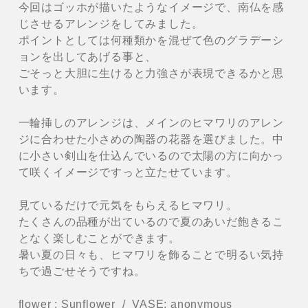
今回はゴッホが描いたようなイメージで、南仏を感
じさせるアレンジをしてみました。
ポイントとしては何種類かを混ぜて色のグラデーシ
ョンを出してあげる事と、
ごそっと大胆に生けると力強さが表現できるかと思
います。
一輪挿しのアレンジは、メインのヒマワリのアレン
ジに合わせた小さめの陶器の花器を選びました。中
に小さい剣山を仕込んでいるので太陽の方に向かっ
て咲くイメージですっと立たせています。
見ているだけで元気をもらえるヒマワリ。
たくさんの品種が出ているので夏のあいだ飽きるこ
となく楽しむことができます。
暑い夏の日々も、ヒマワリを飾ることで明るい気持
ちで過ごせそうですね。
flower : Sunflower / VASE: anonymous