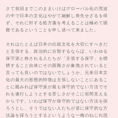
さて前回までこのままいけばグローバル化の荒波
の中で日本の文化はやがて融解し喪失せざるを得
ず、それに対する処方箋を考えることは極めて困
難であるということを申し述べて来ました。
それはたとえば日本の伝統文化を大切にすべきだ
と主張する、政治的に分類するならば、いわゆる
保守派と称される人たちが「主張する保守」を標
榜すること自体にその困難さが象徴されていると
言っても良いのではないでしょうか。元来日本文
化の最大の形態的特徴は主張しないことにあるこ
とに鑑みれば保守派が最も保守的でない方法でそ
れを遂行しようとする苦しさがそこに垣間見える
からです。いわば保守が保守的ではない方法を採
ろうとし、そうではない人たちが逆に保守的な方
法論を採ろうとするというような一種のねじれ現