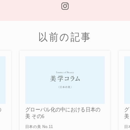
以前の記事
ローバル化の中における日本の
グローバル化の
 その6
美 その5
の美 No.11
日本の美 No.10