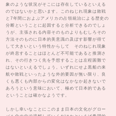
象のような状況がそこには存在しているといえる
のではないかと思います。このねじれ現象は敗戦
と7年間におよぶアメリカの占領統治による歴史の
分断ということに起因すると分析できるのでしょ
うが、主張される内容そのものよりもむしろその
方法そのものに日本的美意識の及ぼす影響が得て
して大きいという特性からして そのねじれ現象
が終息することはほとんど不可能であると推測さ
れ、その行きつく先を予想することは左程困難で
はないといえるでしょう。いずれにせよ黒船の来
航や敗戦といったような外的要因が無い限り、良
くも悪くも内部からの変化はなかなか起きないで
あろうという意味において、極めて日本的である
ということは確かなようです。
しかし幸いなことにこのまま日本の文化がグロー
バル化の中で溶解していくだけかといえば希望的