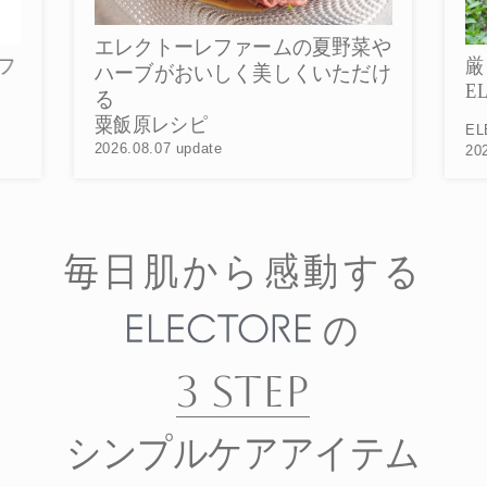
クトーレファームの夏野菜や
厳しい暑さのなかで
ブがおいしく美しくいただけ
ELECTORE FAR
レシピ
ELECTORE FARM
.07 update
2026.08.01 update
毎日肌から感動する
の
3 STEP
シンプルケアアイテム