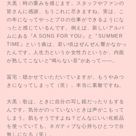
大黒：時の重みを感じます。スタッフやファンの
皆さんに感謝、もうこれに尽きますね。実は、こ
の年になってやっとプロの仕事ができるようにな
ったと感じているんです。例えば、新しいアルバ
ムにある『A SONG FOR YOU』と『SUMMER
TIME』という曲は、若い頃はぜんぜん響かなかっ
たんです。人生力というか女性力というか、内面
が熟してこないと“鳴らない音”があって——。
冨宅：聴かせていただいていますが、もうやみつ
きになってしまって（笑）。本当に素敵ですね。
大黒：歌は、ときに自分の写し鏡だったりもする
んです。気分がのっていないときは声がこもって
しまう。肌もそうですよね？どんなにいい化粧品
を使っていても、ネガティブな心持ちひとつで台
無しになる（笑）。