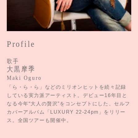
Profile
歌手
大黒摩季
Maki Oguro
「ら・ら・ら」などのミリオンヒットを続々記録
している実力派アーティスト。デビュー16年目と
なる今年“大人の贅沢”をコンセプトにした、セルフ
カバーアルバム「LUXURY 22‐24pm」をリリー
ス。全国ツアーも開催中。