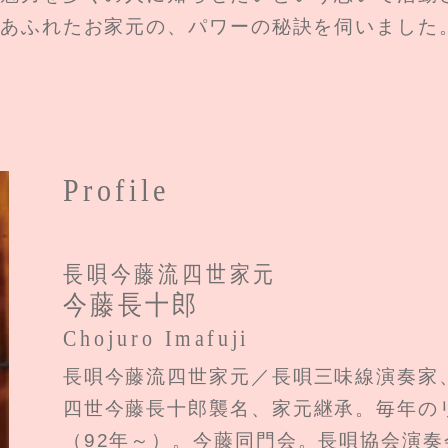
あふれたお家元の、パワーの秘訣を伺いました
Profile
長唄今藤流四世家元
今藤長十郎
Chojuro Imafuji
長唄今藤流四世家元／長唄三味線演奏家、
四世今藤長十郎襲名、家元継承。毎年の
（92年～）。今藤同門会。長唄協会演