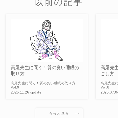
以前の記事
の
高尾先生に聞く！不調な季節の過
ごし方
方
高尾先生に聞く！不調な季節の過ごし方
Vol.8
V
2025.07.04 update
2
もっと見る