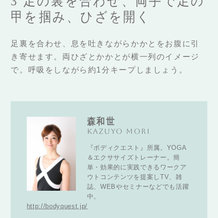
3 足の裏を合わせ、両手で足の
甲を掴み、ひざを開く
足裏を合わせ、息を吐きながらかかとをお腹に引
き寄せます。両ひざとかかとが横一列のイメージ
で。呼吸をしながら約1分キープしましょう。
森和世
Kazuyo Mori
『ボディクエスト』所属。YOGA
＆エクササイズトレーナー。簡
単・効果的に実践できるワークア
ウトコンテンツを提案しTV、雑
誌、WEBやセミナーなどでも活躍
中。
http://bodyquest.jp/