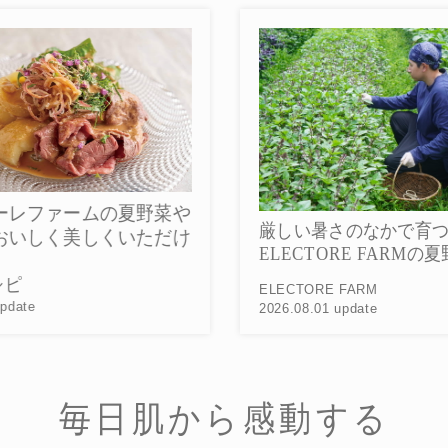
菜や
5
厳しい暑さのなかで育つ
だけ
ル
ELECTORE FARMの夏野菜
20
ELECTORE FARM
2026.08.01 update
毎日肌から感動する