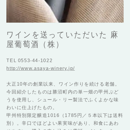
ワインを送っていただいた 麻
屋葡萄酒（株）
TEL 0553-44-1022
http://www.asaya-winery.jp/
大正10年の創業以来、ワイン作りを続ける老舗。
今回紹介したものは勝沼町内の単一畑の甲州ぶど
うを使用し、シュール・リー製法でふくよかな味
わいに仕上げたもの。
甲州特別限定醸造1016（1785円／５本以下は送料
別）。辛口でほどよい果実味があり、和食にあわ