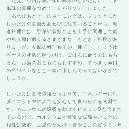
ごたえ。今回は勝沼産の肉厚のしいたけに、ごま
風味の豆腐をつめてこんがりソテーしました。
「あわびもどき」のネーミングは、プリッとした
しいたけの食感があわびに似ていることから。精
進料理には、野菜や穀類などを上手に調理して肉
や魚介類に似せるさまざまな「もどき」料理があ
りますが、今回の料理もその一種です。しょうゆ
ベースの和風の味つけは、ごはんに合うのはもち
ろん、お酒のおともにもおすすめ。すっきり辛口
の白ワインなどと一緒に楽しんでみてはいかがで
しょうか。
しいたけは食物繊維たっぷりで、エネルギーは0。
ダイエット中の人でも安心して食べられる食材で
す。カルシウムの吸収を助けるビタミンDも含まれ
ているので、カルシウムが豊富な豆腐やごまとの
相性は抜群。豆腐のたんぱく質やごまのビタミンE