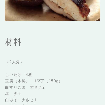
材料
（2人分）
しいたけ 4枚
豆腐（木綿） 1/2丁（150g）
白すりごま 大さじ2
塩 少々
白みそ 大さじ1