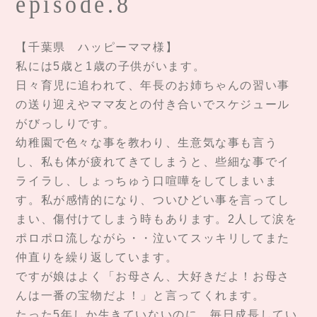
episode.8
【千葉県 ハッピーママ様】
私には5歳と1歳の子供がいます。
日々育児に追われて、年長のお姉ちゃんの習い事
の送り迎えやママ友との付き合いでスケジュール
がびっしりです。
幼稚園で色々な事を教わり、生意気な事も言う
し、私も体が疲れてきてしまうと、些細な事でイ
ライラし、しょっちゅう口喧嘩をしてしまいま
す。私が感情的になり、ついひどい事を言ってし
まい、傷付けてしまう時もあります。2人して涙を
ポロポロ流しながら・・泣いてスッキリしてまた
仲直りを繰り返しています。
ですが娘はよく「お母さん、大好きだよ！お母さ
んは一番の宝物だよ！」と言ってくれます。
たった5年しか生きていないのに、毎日成長してい