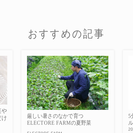
おすすめの記事
菜や
5
厳しい暑さのなかで育つ
だけ
ル
ELECTORE FARMの夏野菜
20