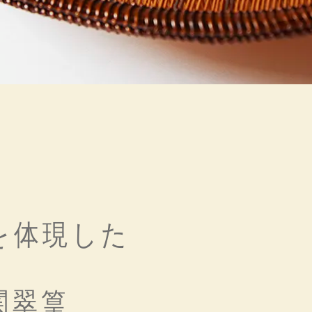
を体現した
関翠篁