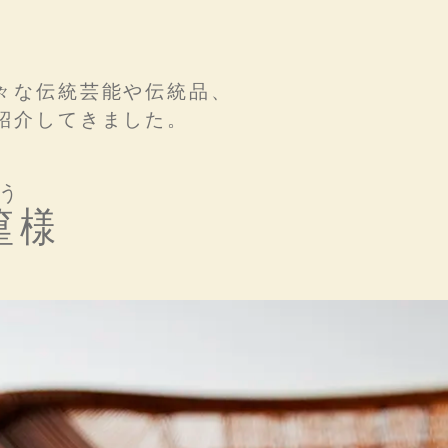
々な伝統芸能や伝統品、
紹介してきました。
う
篁
様