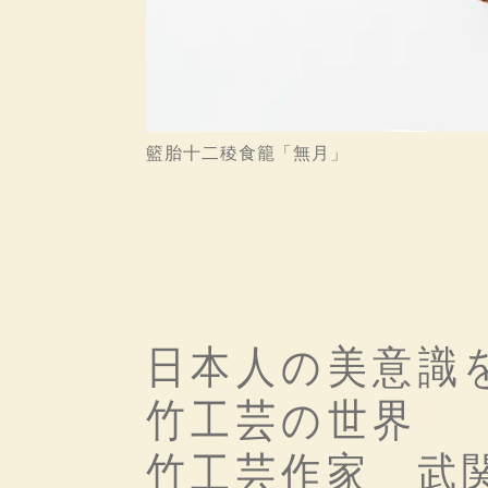
籃胎十二稜食籠「無月」
日本人の美意識
竹工芸の世界
竹工芸作家 武