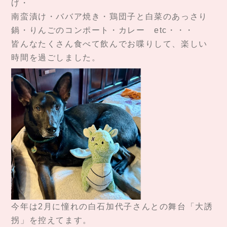
げ・
南蛮漬け・ババア焼き・鶏団子と白菜のあっさり
鍋・りんごのコンポート・カレー etc・・・
皆んなたくさん食べて飲んでお喋りして、楽しい
時間を過ごしました。
今年は2月に憧れの白石加代子さんとの舞台「大誘
拐」を控えてます。