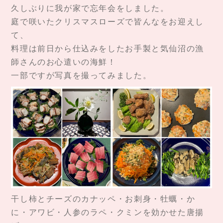
久しぶりに我が家で忘年会をしました。
庭で咲いたクリスマスローズで皆んなをお迎えし
て、
料理は前日から仕込みをしたお手製と気仙沼の漁
師さんのお心遣いの海鮮！
一部ですが写真を撮ってみました。
干し柿とチーズのカナッペ・お刺身・牡蠣・か
に・アワビ・人参のラペ・クミンを効かせた唐揚