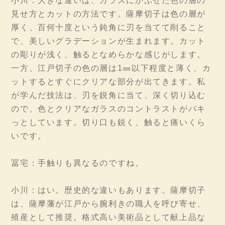
小川：大きな違いは、ガラスにかぶせた色の層の
見せ方とカットの方法です。薩摩切子は色の層が
厚く、百何十度という鈍角に刃を当てて削ること
で、美しいグラデーションが生まれます。カット
の彫りが浅く、触るとなめらかな感じがします。
一方、江戸切子の色の層は1㎜以下程度と薄く、カ
ットするとすぐにクリアな部分が出てきます。私
が学んだ技法は、刃を鋭角に当て、深く切り込む
ので、色とクリアなガラスのコントラストがパキ
っとしています。切り口も鋭く、触ると痛いくら
いです。
冨宅：手触りも異なるのですね。
小川：はい。歴史的な違いもあります。薩摩切子
は、薩摩藩が江戸から腕利きの職人を呼び寄せ、
殖産として推奨。格式高い美術品として献上品な