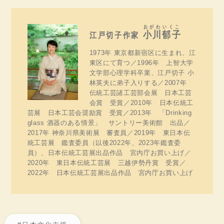
おがわ
いくこ
小川
郁子
江戸切子作家
1973年 東京都新宿区に生まれ、江
東区にて育つ／1996年 上智大学
文学部心理学科卒業、江戸切子 小
林英夫に弟子入りする／2007年
伝統工芸諸工芸部会展 日本工芸
会賞 受賞／2010年 日本伝統工
芸展 日本工芸会奨励賞 受賞／2013年 「Drinking
glass 酒器のある情景」 サントリー美術館 出品／
2017年 神奈川県美術展 審査員／2019年 東日本伝
統工芸展 鑑査委員（以後2022年、2023年鑑査委
員）、日本伝統工芸展出品作品 宮内庁お買い上げ／
2020年 東日本伝統工芸展 三越伊勢丹賞 受賞／
2022年 日本伝統工芸展出品作品 宮内庁お買い上げ