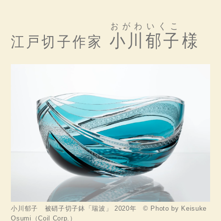
おがわ
いくこ
小川
郁子
様
江戸切子作家
小川郁子 被硝子切子鉢「瑞波」 2020年 © Photo by Keisuke
Osumi（Coil Corp.）